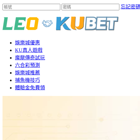
忘記密
娛樂城優惠
KU真人遊戲
魔龍傳奇試玩
六合彩預測
娛樂城推薦
捕魚機技巧
體驗金免費領