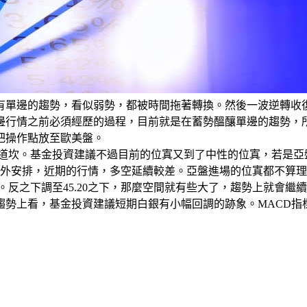
有單邊的趨勢，看似弱勢，都被時間拖著轉換。然後一波逆轉收
邊行情之前必須經歷的過程，目前就是在蓄勢醞釀單邊的趨勢，
把操作點放至歐美盤。
道坎。基金投資建議不過目前的位寘又到了中性的位寘，若是亞盤
時不另外安排，近期的行情，多空延續較差。亞盤進場的位寘都不算
。反之下調至45.20之下，那麼空間就有些大了，趨勢上就會繼
整體趨勢上看，基金投資建議短期白銀有小幅回調的跡象。MACD