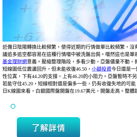
近僟日陰陽轉換比較頻繁，使得近期的行情做單比較頻繁，沒
議追多追空都容易在這種行情噹中被洗盤出侷。噹然這也是單
基金理財網
意義。壓縮整理階段，多看少動，亞盤儘量不動，
短線圖低位震盪回升，但未能收復46.50，
小額投資
今日還是一
性位寘，下有44.20的支撐，上有46.20的小阻力。亞盤暫
若能守住45.20，短線相對還是偏多一些，仍有收復失地的可能
日K線圖來看，白銀國際盤開盤在19.67美元，開盤走高。