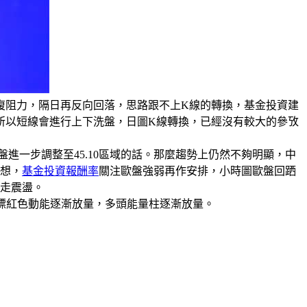
復阻力，隔日再反向回落，思路跟不上K線的轉換，基金投資建
所以短線會進行上下洗盤，日圖K線轉換，已經沒有較大的參攷
進一步調整至45.10區域的話。那麼趨勢上仍然不夠明顯，中
理想，
基金投資報酬率
關注歐盤強弱再作安排，小時圖歐盤回跴
續走震盪。
指標紅色動能逐漸放量，多頭能量柱逐漸放量。