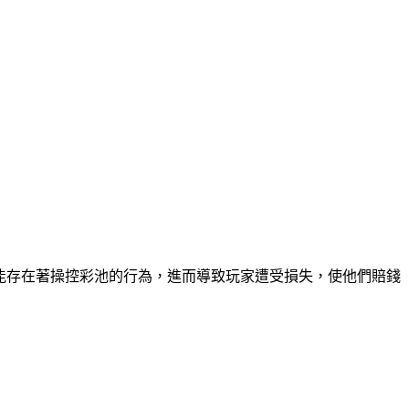
能存在著操控彩池的行為，進而導致玩家遭受損失，使他們賠錢