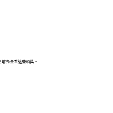
之前先查看這些頭獎。